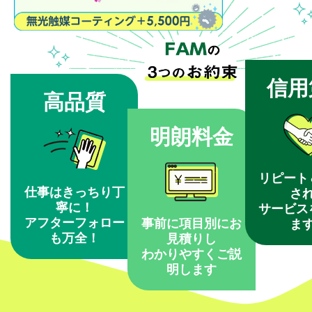
信用
高品質
明朗料金
リピート
仕事はきっちり丁
さ
寧に！
サービス
アフターフォロー
事前に項目別にお
ま
も万全！
見積りし
わかりやすくご説
明します